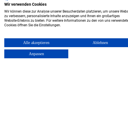
Wir verwenden Cookies
Wir können diese zur Analyse unserer Besucherdaten platzieren, um unsere Webs
zu verbessern, personalisierte Inhalte anzuzeigen und Ihnen ein großartiges
Website-Erlebnis zu bieten. Für weitere Informationen zu den von uns verwendet
Cookies öffnen Sie die Einstellungen.
Alle akzeptieren
Ablehnen
®
Desinfektions­säule Dailydes
Anpassen